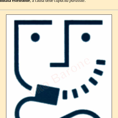
limitata estensione
, a causa delle
capacità parassite
.