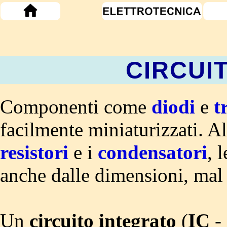
CIRCUIT
Componenti come
diodi
e
t
facilmente miniaturizzati. A
resistori
e i
condensatori
, 
anche dalle dimensioni, mal 
Un
circuito integrato
(
IC
-