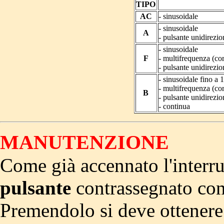
TIPO
AC
- sinusoidale
- sinusoidale
A
- pulsante unidirezi
- sinusoidale
F
- multifrequenza (co
- pulsante unidirezi
- sinusoidale fino a
- multifrequenza (co
B
- pulsante unidirezi
- continua
MANUTENZIONE
Come già accennato l'interru
pulsante
contrassegnato co
Premendolo si deve ottenere 