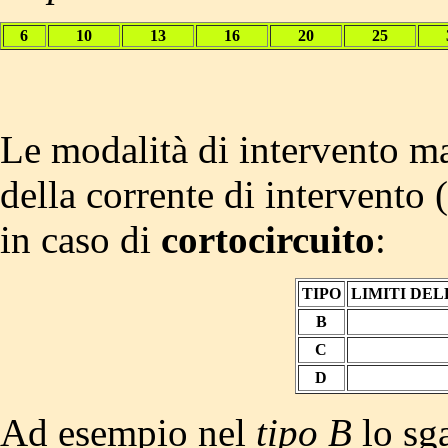
6
10
13
16
20
25
Le modalità di intervento ma
della corrente di intervento 
in caso di
cortocircuito
:
TIPO
LIMITI DE
B
C
D
Ad esempio nel
tipo B
lo sg