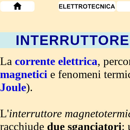
INTERRUTTOR
La
corrente elettrica
, perco
magnetici
e fenomeni termic
Joule
).
L'
interruttore magnetotermi
racchiude
due sganciatori
: