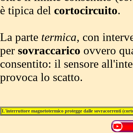
è tipica del
cortocircuito
.
La parte
termica
, con interv
per
sovraccarico
ovvero qua
consentito: il sensore all'inte
provoca lo scatto.
L'interruttore magnetotermico protegge dalle sovracorrenti (corto