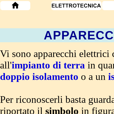
APPARECCH
Vi sono apparecchi elettrici
all'
impianto di terra
in quan
doppio isolamento
o a un
i
Per riconoscerli basta guarda
riportato il
simbolo
in figur