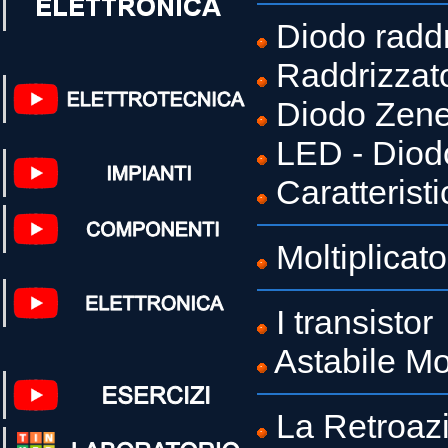
Diodo raddr
Raddrizzato
Diodo Zene
LED - Diodo
Caratterist
Moltiplicat
I transistor
Astabile Mo
La Retroaz