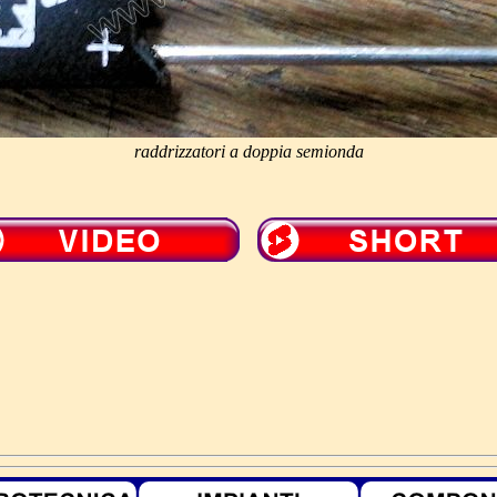
raddrizzatori a doppia semionda