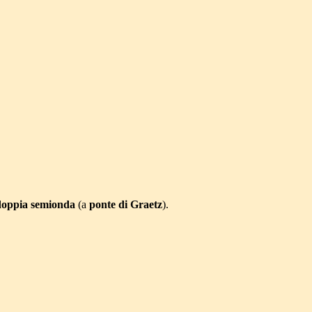
doppia semionda
(a
ponte di Graetz
).