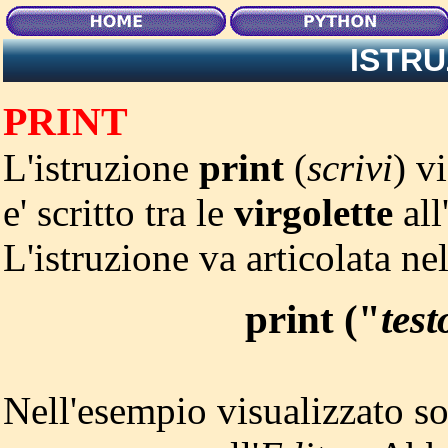
ISTRU
PRINT
L'istruzione
print
(
scrivi
) v
e' scritto tra le
virgolette
all
L'istruzione va articolata n
print ("
test
Nell'esempio visualizzato so