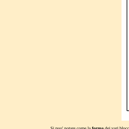
Si puo' notare come la
forma
dei vari bloc