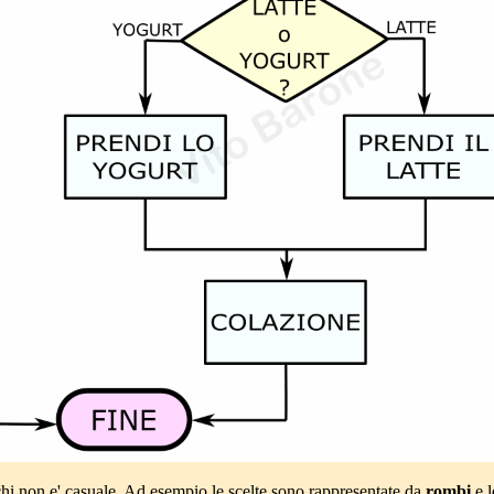
chi non e' casuale. Ad esempio le scelte sono rappresentate da
rombi
e l