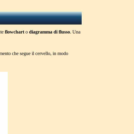
nte
flowchart
o
diagramma di flusso
. Una
namento che segue il cervello, in modo