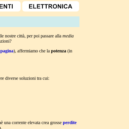
alle nostre città, per poi passare alla
media
azioni?
a
pagina
), affermiamo che la
potenza
(in
e diverse soluzioni tra cui:
hè una corrente elevata crea grosse
perdite
a.