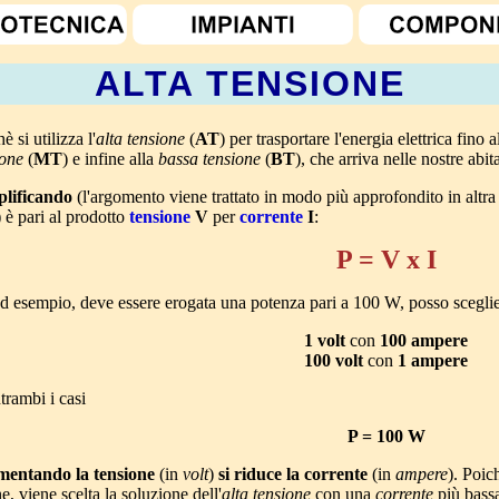
ALTA TENSIONE
è si utilizza l'
alta tensione
(
AT
) per trasportare l'energia elettrica fino 
ione
(
MT
) e infine alla
bassa tensione
(
BT
), che arriva nelle nostre abit
lificando
(l'argomento viene trattato in modo più approfondito in altr
) è pari al prodotto
tensione
V
per
corrente
I
:
P = V x I
ad esempio, deve essere erogata una potenza pari a 100 W, posso sceglier
1 volt
con
100 ampere
100 volt
con
1 ampere
trambi i casi
P = 100 W
mentando la tensione
(in
volt
)
si riduce la corrente
(in
ampere
). Poic
, viene scelta la soluzione dell'
alta tensione
con una
corrente
più bass