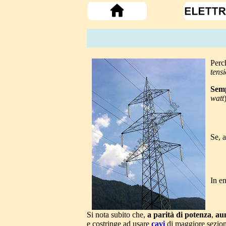
Perch
tens
Semp
watt
Se, 
In en
Si nota subito che,
a parità di potenza
,
au
e costringe ad usare
cavi
di maggiore sezione