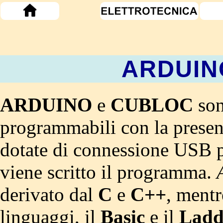
ARDUIN
ARDUINO
e
CUBLOC
son
programmabili con la presen
dotate di connessione USB p
viene scritto il programma.
derivato dal
C
e
C++
, ment
linguaggi, il
Basic
e il
Ladd