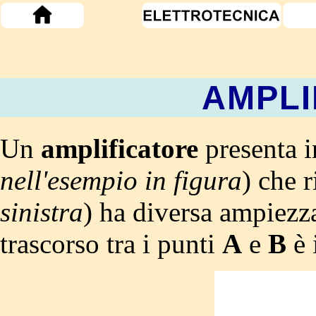
AMPLI
Un
amplificatore
presenta i
nell'esempio in figura
) che r
sinistra
) ha diversa ampiez
trascorso tra i punti
A
e
B
è 