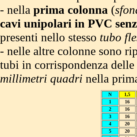
- nella
prima colonna
(
sfon
cavi unipolari in PVC sen
presenti nello stesso
tubo fle
- nelle altre colonne sono rip
tubi in corrispondenza delle 
millimetri quadri
nella prima
N
1,5
1
16
2
16
3
16
4
20
5
20