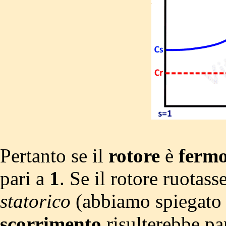
Pertanto se il
rotore
è
ferm
pari a
1
. Se il rotore ruotass
statorico
(abbiamo spiegato 
scorrimento
risulterebbe pa