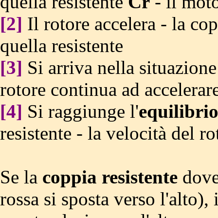
quella resistente
Cr
- il moto
[2]
Il rotore accelera - la co
quella resistente
[3]
Si arriva nella situazion
rotore continua ad accelerar
[4]
Si raggiunge l'
equilibri
resistente - la velocità del ro
Se la
coppia resistente
doves
rossa si sposta verso l'alto)