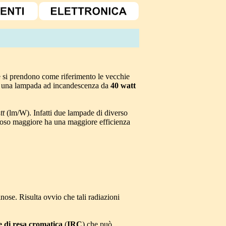
 si prendono come riferimento le vecchie
pio una lampada ad incandescenza da
40 watt
tt
(lm/W). Infatti due lampade di diverso
inoso maggiore ha una maggiore efficienza
nose. Risulta ovvio che tali radiazioni
e di resa cromatica
(
IRC
) che può