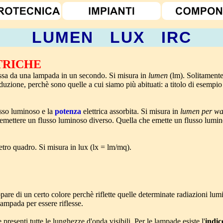
LUMEN LUX IRC
TRICHE
essa da una lampada in un secondo. Si misura in
lumen
(lm). Solitamente
oduzione, perchè sono quelle a cui siamo più abituati: a titolo di esem
lusso luminoso e la
potenza
elettrica assorbita. Si misura in
lumen per wa
 emettere un flusso luminoso diverso. Quella che emette un flusso lum
etro quadro. Si misura in lux (lx = lm/mq).
pare di un certo colore perchè riflette quelle determinate radiazioni lumi
lampada per essere riflesse.
esenti tutte le lunghezze d'onda visibili. Per le lampade esiste l'
indic