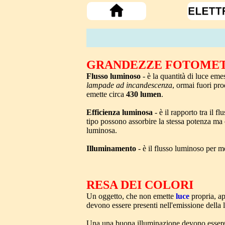
GRANDEZZE FOTOME
Flusso luminoso
- è la quantità di luce em
lampade ad incandescenza
, ormai fuori pr
emette circa
430 lumen
.
Efficienza luminosa
- è il rapporto tra il f
tipo possono assorbire la stessa potenza ma
luminosa.
Illuminamento
- è il flusso luminoso per m
RESA DEI COLORI
Un oggetto, che non emette
luce
propria, ap
devono essere presenti nell'emissione della 
Una una buona illuminazione devono essere pr