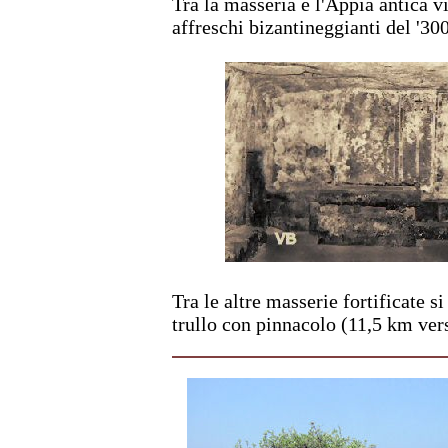
Tra la masseria e l'Appia antica v
affreschi bizantineggianti del '30
Tra le altre masserie fortificate s
trullo con pinnacolo (11,5 km ver