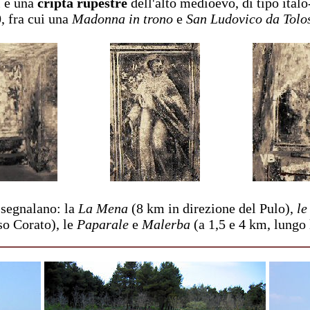
i è una
cripta rupestre
dell'alto medioevo, di tipo italo
0, fra cui una
Madonna in trono
e
San Ludovico da Tolo
i segnalano: la
La Mena
(8 km in direzione del Pulo),
le
so Corato), le
Paparale
e
Malerba
(a 1,5 e 4 km, lungo